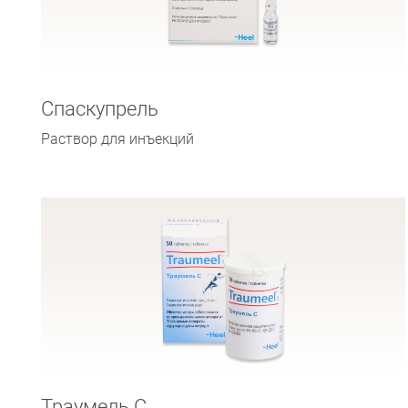
Спаскупрель
Раствор для инъекций
Траумель С