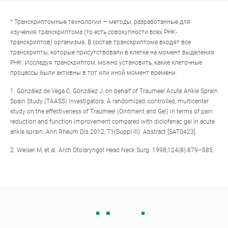
* Транскриптомные технологии — методы, разработанные для
изучения транскриптома (то есть совокупности всех РНК-
транскриптов) организма. В состав транскриптома входят все
транскрипты, которые присутствовали в клетке на момент выделения
РНК. Исследуя транскриптом, можно установить, какие клеточные
процессы были активны в тот или иной момент времени.
1. González de Vega C, González J, on behalf of Traumeel Acute Ankle Sprain
Spain Study (TAASS) Investigators. A randomized, controlled, multicenter
study on the effectiveness of Traumeel (Ointment and Gel) in terms of pain
reduction and function improvement compared with diclofenac gel in acute
ankle sprain. Ann Rheum Dis 2012; 71(Suppl III): Abstract [SAT0423].
2. Weiser M, et al. Arch Otolaryngol Head Neck Surg. 1998;124(8):879–885.