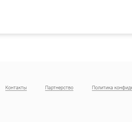
О Хеель
Препараты
Контакты
Для спе
Контакты
Партнерство
Политика конфид