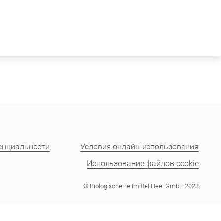
RUS
циалистов здравоохранения
енциальности
Условия онлайн-использования
Использование файлов cookie
© BiologischeHeilmittel Heel GmbH 2023